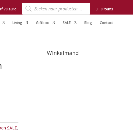
Producten
zoeken
af 70 euro
0 items
Living
Giftbox
SALE
Blog
Contact
Winkelmand
n
rken SALE
,