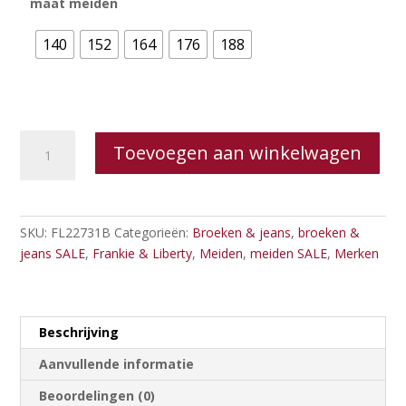
maat meiden
140
152
164
176
188
Frankie
Toevoegen aan winkelwagen
&
Liberty
Farah
Denim
SKU:
FL22731B
Categorieën:
Broeken & jeans
,
broeken &
B
jeans SALE
,
Frankie & Liberty
,
Meiden
,
meiden SALE
,
Merken
aantal
Beschrijving
Aanvullende informatie
Beoordelingen (0)