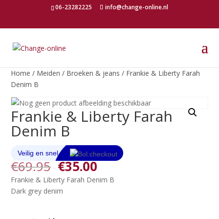
06-23282225
info@change-online.nl
Home
/
Meiden
/
Broeken & jeans
/ Frankie & Liberty Farah
Denim B
Frankie & Liberty Farah
Denim B
Oorspronkelijke
Huidige
€
69.95
€
35.00
prijs
prijs
Frankie & Liberty Farah Denim B
was:
is:
Dark grey denim
€69.95.
€35.00.