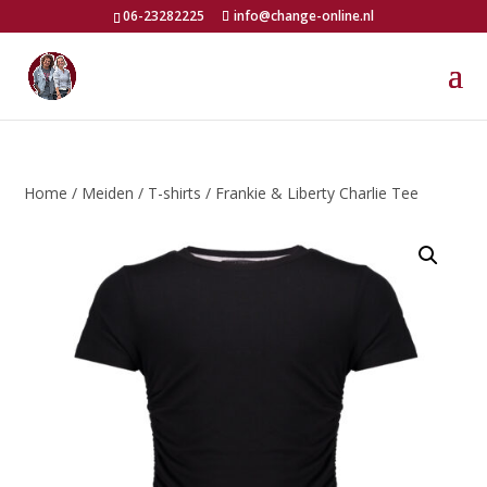
06-23282225
info@change-online.nl
Home
/
Meiden
/
T-shirts
/ Frankie & Liberty Charlie Tee