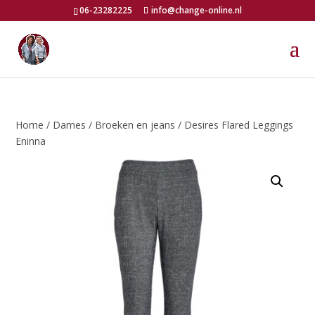
06-23282225
info@change-online.nl
Home
/
Dames
/
Broeken en jeans
/ Desires Flared Leggings
Eninna