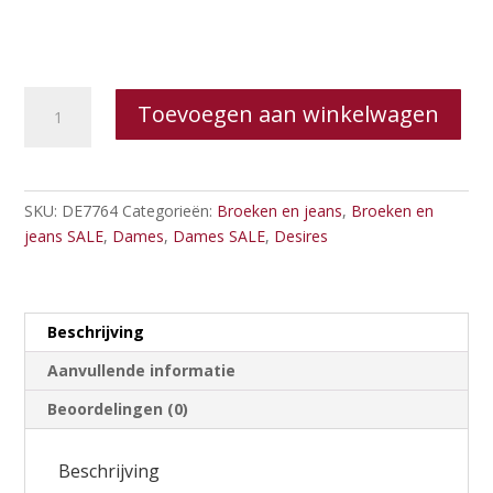
Desires
Toevoegen aan winkelwagen
Flared
Leggings
Eninna
aantal
SKU:
DE7764
Categorieën:
Broeken en jeans
,
Broeken en
jeans SALE
,
Dames
,
Dames SALE
,
Desires
Beschrijving
Aanvullende informatie
Beoordelingen (0)
Beschrijving