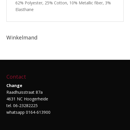
62% Polyester, 25% Cotton, 10% Metallic fiber, 3%
Elasthane
Winkelmand
Contact
Change
Raadhuisstraat 87a
4631 NC Hoogerheide
tel. 06-23282225
whatsapp 0164-613900