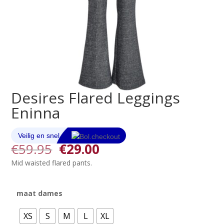
Desires Flared Leggings
Eninna
Oorspronkelijke
Huidige
€
59.95
€
29.00
prijs
prijs
Mid waisted flared pants.
was:
is:
€59.95.
€29.00.
maat dames
XS
S
M
L
XL