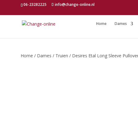
06-23282225
info@change-online.nl
Home
Dames
Home
/
Dames
/
Truien
/ Desires Etal Long Sleeve Pullove