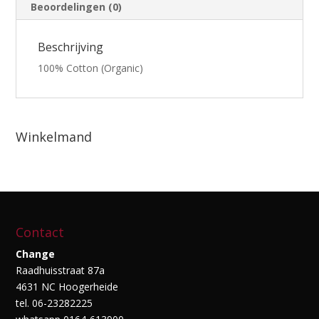
Beoordelingen (0)
Beschrijving
100% Cotton (Organic)
Winkelmand
Contact
Change
Raadhuisstraat 87a
4631 NC Hoogerheide
tel. 06-23282225