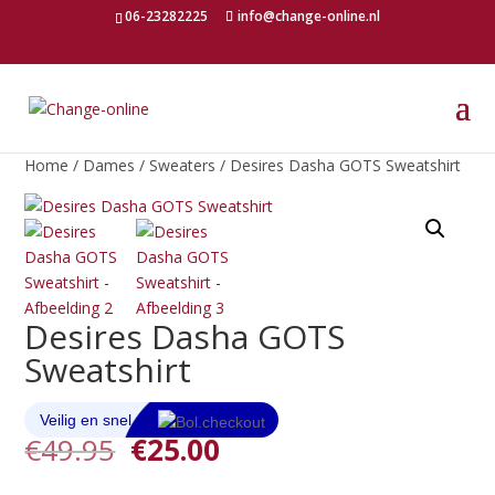
06-23282225
info@change-online.nl
Home
/
Dames
/
Sweaters
/ Desires Dasha GOTS Sweatshirt
Desires Dasha GOTS
Sweatshirt
Oorspronkelijke
Huidige
€
49.95
€
25.00
prijs
prijs