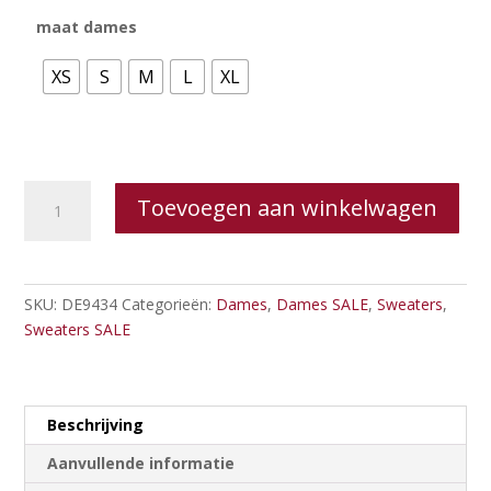
was:
is:
€49.95.
€25.00.
maat dames
XS
S
M
L
XL
Desires
Toevoegen aan winkelwagen
Dasha
GOTS
Sweatshirt
aantal
SKU:
DE9434
Categorieën:
Dames
,
Dames SALE
,
Sweaters
,
Sweaters SALE
Beschrijving
Aanvullende informatie