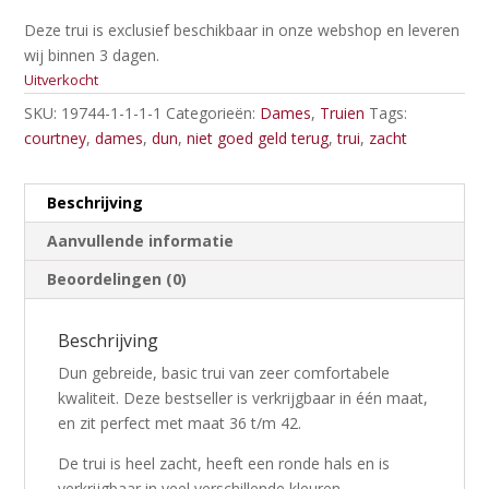
Deze trui is exclusief beschikbaar in onze webshop en leveren
wij binnen 3 dagen.
Uitverkocht
SKU:
19744-1-1-1-1
Categorieën:
Dames
,
Truien
Tags:
courtney
,
dames
,
dun
,
niet goed geld terug
,
trui
,
zacht
Beschrijving
Aanvullende informatie
Beoordelingen (0)
Beschrijving
Dun gebreide, basic trui van zeer comfortabele
kwaliteit. Deze bestseller is verkrijgbaar in één maat,
en zit perfect met maat 36 t/m 42.
De trui is heel zacht, heeft een ronde hals en is
verkrijgbaar in veel verschillende kleuren.