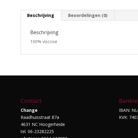
Beschrijving
Beoordelingen (0)
Beschrijving
100% viscose
Contact
Bankre
Change
IBAN: NL
Raadhuisstraat 87a
KVK: 740
4631 NC Hoogerheide
tel. 06-23282225