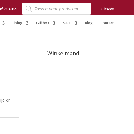
Producten
zoeken
af 70 euro
0 items
Living
Giftbox
SALE
Blog
Contact
Winkelmand
ijd en