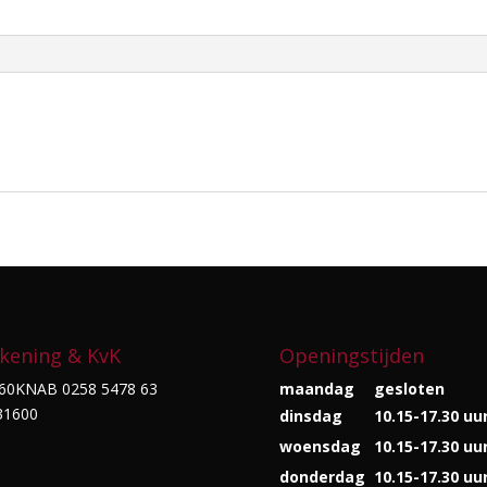
kening & KvK
Openingstijden
60KNAB 0258 5478 63
maandag
gesloten
31600
dinsdag
10.15-17.30 uu
woensdag
10.15-17.30 uu
donderdag
10.15-17.30 uu