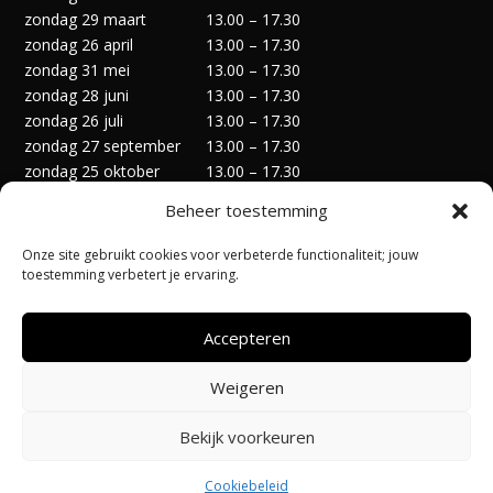
zondag 29 maart
13.00 – 17.30
zondag 26 april
13.00 – 17.30
zondag 31 mei
13.00 – 17.30
zondag 28 juni
13.00 – 17.30
zondag 26 juli
13.00 – 17.30
zondag 27 september
13.00 – 17.30
zondag 25 oktober
13.00 – 17.30
zondag 29 november
13.00 – 17.30
Beheer toestemming
zondag 27 december
13.00 – 17.30
Onze site gebruikt cookies voor verbeterde functionaliteit; jouw
toestemming verbetert je ervaring.
Accepteren
Privacyverklaring
Algemene Voorwaarden
Weigeren
Cookiebeleid (EU)
Bekijk voorkeuren
Ontworpen door:
@Pi-Apps
| Hosting door:
Code-Up
Cookiebeleid