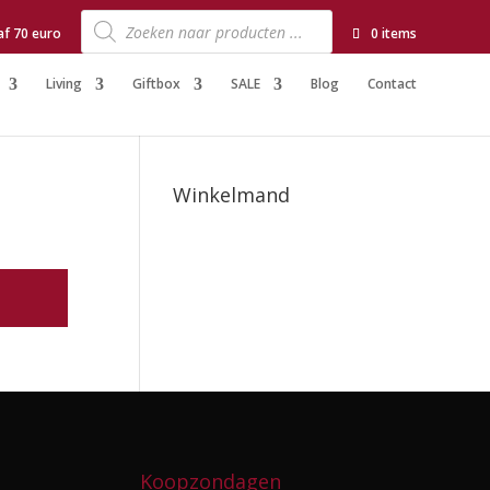
Producten
zoeken
af 70 euro
0 items
Living
Giftbox
SALE
Blog
Contact
Winkelmand
Koopzondagen