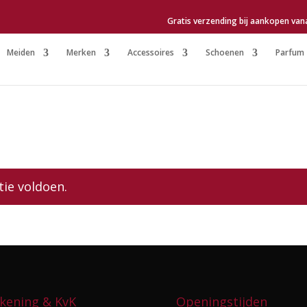
Gratis verzending bij aankopen van
Meiden
Merken
Accessoires
Schoenen
Parfum
tie voldoen.
kening & KvK
Openingstijden