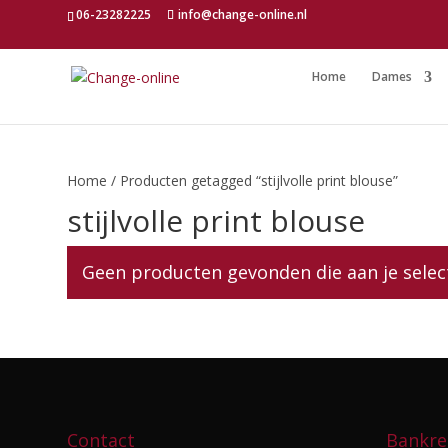
06-23282225
info@change-online.nl
Home
Dames
Home
/ Producten getagged “stijlvolle print blouse”
stijlvolle print blouse
Geen producten gevonden die aan je selec
Contact
Bankre