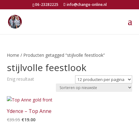
06-23282225
info@change-online.nl
Home
/ Producten getagged “stijlvolle feestlook”
stijlvolle feestlook
Enig resultaat
Ydence – Top Anne
Oorspronkelijke
Huidige
€
39.95
€
19.00
prijs
prijs
was:
is: