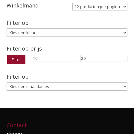
€39.95.
€19.00.
Winkelmand
Filter op
Filter op prijs
Min.
Max.
Filter
prijs
prijs
Filter op
Contact