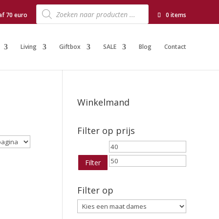
Producten
zoeken
af 70 euro
0 items
Living
Giftbox
SALE
Blog
Contact
Winkelmand
Filter op prijs
Min.
Max.
prijs
prijs
Filter
Filter op