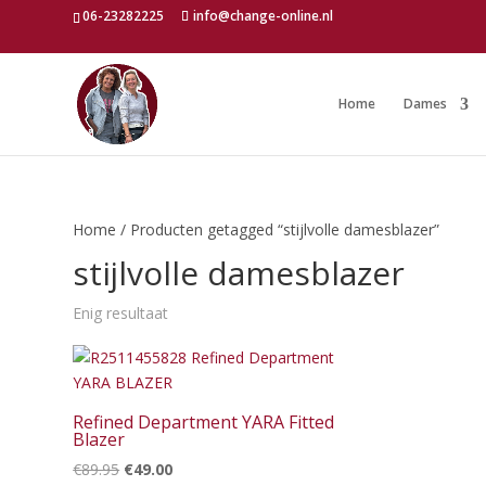
06-23282225
info@change-online.nl
Home
Dames
Home
/ Producten getagged “stijlvolle damesblazer”
stijlvolle damesblazer
Enig resultaat
Refined Department YARA Fitted
Blazer
Oorspronkelijke
Huidige
€
89.95
€
49.00