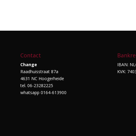
prijs
prijs
was:
is:
€89.95.
€49.00.
Contact
Bankre
Change
IBAN: NL
Raadhuisstraat 87a
KVK: 740
4631 NC Hoogerheide
tel. 06-23282225
whatsapp 0164-613900