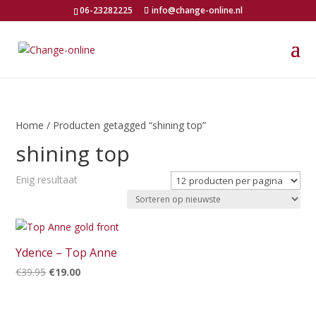
06-23282225
info@change-online.nl
Home
/ Producten getagged “shining top”
shining top
Enig resultaat
Ydence – Top Anne
Oorspronkelijke
Huidige
€
39.95
€
19.00
prijs
prijs
was:
is: