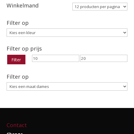
€39.95.
€19.00.
Winkelmand
Filter op
Filter op prijs
Min.
Max.
Filter
prijs
prijs
Filter op
Contact