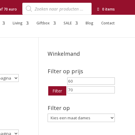
Producten
zoeken
af 70 euro
0 items
Living
Giftbox
SALE
Blog
Contact
Winkelmand
Filter op prijs
Min.
Max.
prijs
prijs
Filter
Filter op