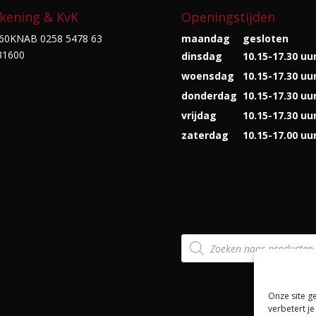
kening & KvK
Openingstijden
60KNAB 0258 5478 63
maandag
gesloten
31600
dinsdag
10.15-17.30 uu
woensdag
10.15-17.30 uu
donderdag
10.15-17.30 uu
vrijdag
10.15-17.30 uu
zaterdag
10.15-17.00 uu
Producten
zoeken
Onze site g
verbetert je