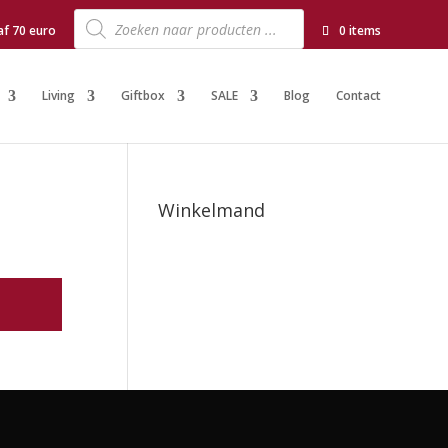
Producten
zoeken
af 70 euro
0 items
Living
Giftbox
SALE
Blog
Contact
Winkelmand