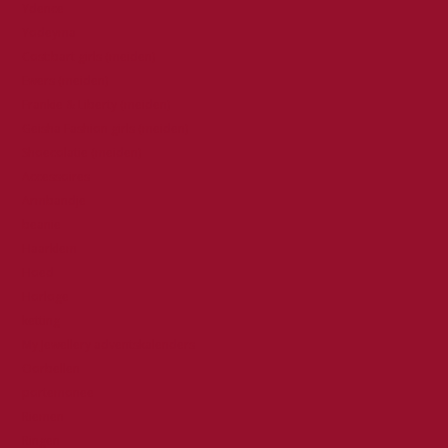
Ydence
Yodeyma
Cost:bart girls (meiden)
Ewers (meiden)
Frankie & Liberty (meiden)
Geisha Fashion girls (meiden)
Shoecolatie (meiden)
Accessoires
Armbandje
beanie
Haarklem
Hoed
Horloge
ketting
My Jewellery adventskalenders
Oorbellen
portemonee
Riemen
Ringen