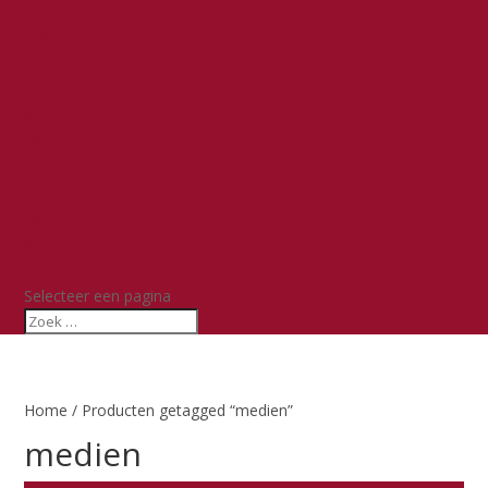
jumpsuits SALE
jurken SALE
rokken SALE
shorts SALE
spencers SALE
Sweaters SALE
t-shirts SALE
top & blouses SALE
Schoenen SALE
Blog
Contact
Selecteer een pagina
Home
/ Producten getagged “medien”
medien