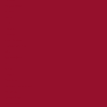
Ambika
Angele Milan
Azzurro
Bindi
COJ
Desires
Fluresk
Gold & Silver
Harper and Yve
Jill’s
My Jewellery
JCL
NA-KD
Object
Pink Noir
Refined Department
PX Shoes
Sisters Point
Shoecolate