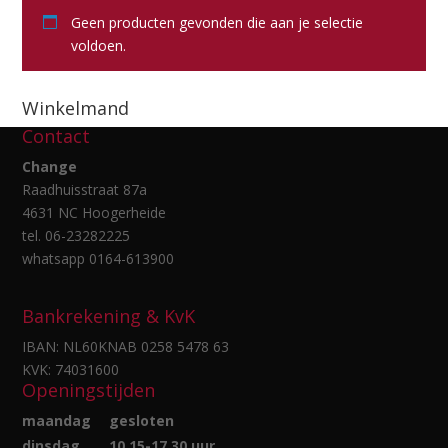
Geen producten gevonden die aan je selectie
voldoen.
Winkelmand
Contact
Change
Raadhuisstraat 87a
4631 NC Hoogerheide
tel. 06-23282225
whatsapp 0164-613900
Bankrekening & KvK
IBAN: NL60KNAB 0258 5478 63
KVK: 74031600
Openingstijden
maandag
gesloten
dinsdag
10.15-17.30 uur