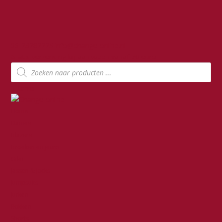
06-23282225
info@change-online.nl
Gratis verzending bij aankopen vanaf 70 euro
Producten
zoeken
0 items
Home
Dames
Blazers
Broeken en jeans
Gilet
Jassen & jacks
Jumpsuits
Jurken
Rokken
Shorts