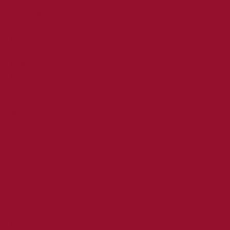
SALE
SALE DAMES
Broeken en jeans SALE
Jassen & jacks SALE
Gilet SALE
Jumpsuits SALE
Jurken SALE
Rokken SALE
Shorts SALE
spencer SALE
Sweaters SALE
T-shirts SALE
Tops & blouses SALE
Truien SALE
vesten SALE
SALE MEIDEN
broeken & jeans SALE
hoodie SALE
jassen & jackets SALE