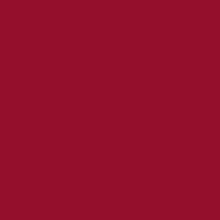
Spencers
Sweaters
Tops & blouses
Truien
T-shirts
Vesten
Meiden
Broeken & jeans
Hoodies
Jurken
Rokken
Shorts
Spencers
Sweaters
Top & Blouses
Truien
T-shirts
Merken