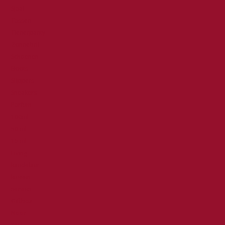
Sjaal
Tassen
Tienerpanty
Zonnebril
Schoenen
Boots
Slippers
Sneakers
Parfum
100ml
50 ml
15 ml
Living
kandelaar
kussen
servies
Giftbox
Noor