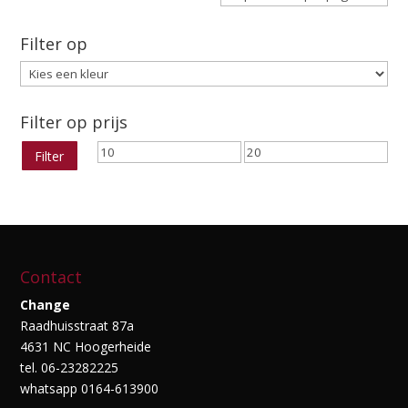
Filter op
Filter op prijs
Min.
Max.
Filter
prijs
prijs
Contact
Change
Raadhuisstraat 87a
4631 NC Hoogerheide
tel. 06-23282225
whatsapp 0164-613900