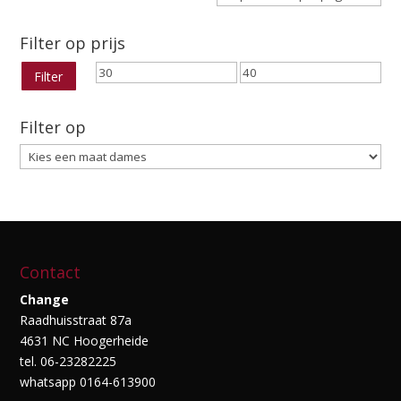
Filter op prijs
Min.
Max.
Filter
prijs
prijs
Filter op
Contact
Change
Raadhuisstraat 87a
4631 NC Hoogerheide
tel. 06-23282225
whatsapp 0164-613900