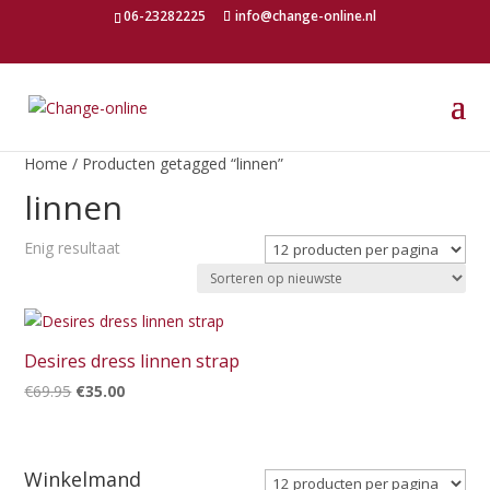
06-23282225
info@change-online.nl
Home
/ Producten getagged “linnen”
linnen
Enig resultaat
Desires dress linnen strap
Oorspronkelijke
Huidige
€
69.95
€
35.00
prijs
prijs
was:
is:
€69.95.
€35.00.
Winkelmand