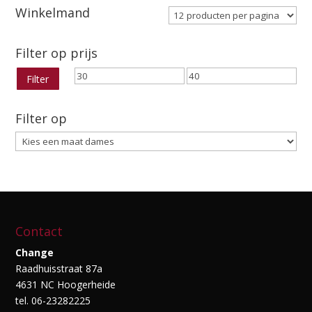
€69.95.
€35.00.
Winkelmand
Filter op prijs
Min.
Max.
Filter
prijs
prijs
Filter op
Contact
Change
Raadhuisstraat 87a
4631 NC Hoogerheide
tel. 06-23282225