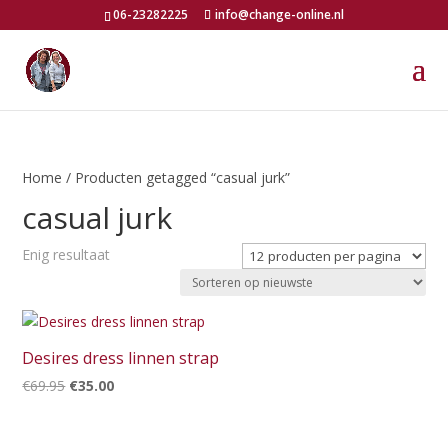
06-23282225
info@change-online.nl
Home
/ Producten getagged “casual jurk”
casual jurk
Enig resultaat
Desires dress linnen strap
Oorspronkelijke
Huidige
€
69.95
€
35.00
prijs
prijs
was:
is: