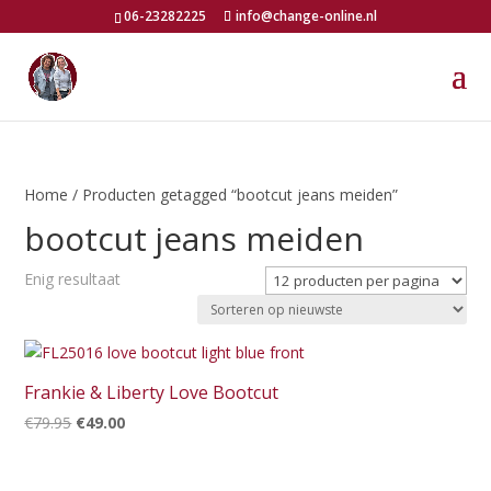
06-23282225
info@change-online.nl
Home
/ Producten getagged “bootcut jeans meiden”
bootcut jeans meiden
Enig resultaat
Frankie & Liberty Love Bootcut
Oorspronkelijke
Huidige
€
79.95
€
49.00
prijs
prijs
was:
is: