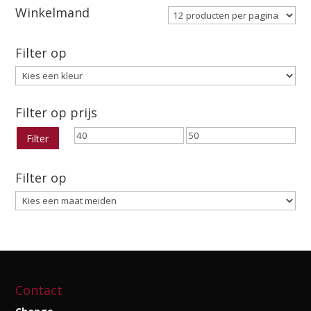
€79.95.
€49.00.
Winkelmand
Filter op
Filter op prijs
Min.
Max.
Filter
prijs
prijs
Filter op
Contact