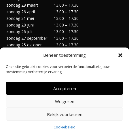
zondag 29 maart
13.00 – 17.30
zondag 26 april
13.00 – 17.30
zondag 31 mei
13.00 – 17.30
zondag 28 juni
13.00 – 17.30
zondag 26 juli
13.00 – 17.30
zondag 27 september
13.00 – 17.30
zondag 25 oktober
13.00 – 17.30
zondag 29 november
13.00 – 17.30
Beheer toestemming
zondag 27 december
13.00 – 17.30
Onze site gebruikt cookies voor verbeterde functionaliteit; jouw
toestemming verbetert je ervaring.
Accepteren
Privacyverklaring
Algemene Voorwaarden
Weigeren
Cookiebeleid (EU)
Bekijk voorkeuren
Ontworpen door:
@Pi-Apps
| Hosting door:
Code-Up
Cookiebeleid