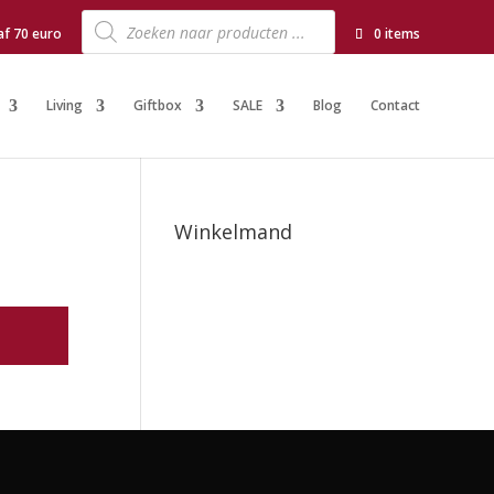
Producten
zoeken
af 70 euro
0 items
Living
Giftbox
SALE
Blog
Contact
Winkelmand