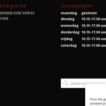
kening & KvK
Openingstijden
60KNAB 0258 5478 63
maandag
gesloten
31600
dinsdag
10.15-17.30 uu
woensdag
10.15-17.30 uu
donderdag
10.15-17.30 uu
vrijdag
10.15-17.30 uu
zaterdag
10.15-17.00 uu
Producten
zoeken
Onze site g
verbetert je