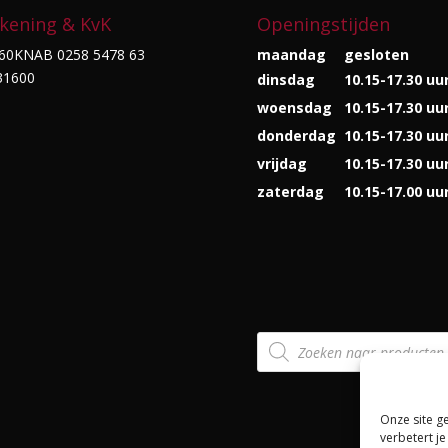
kening & KvK
Openingstijden
60KNAB 0258 5478 63
maandag
gesloten
31600
dinsdag
10.15-17.30 uu
woensdag
10.15-17.30 uu
donderdag
10.15-17.30 uu
vrijdag
10.15-17.30 uu
zaterdag
10.15-17.00 uu
Producten
zoeken
Onze site g
verbetert je