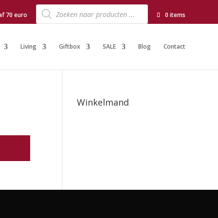
Producten
zoeken
af 70 euro
0 items
Living
Giftbox
SALE
Blog
Contact
Winkelmand