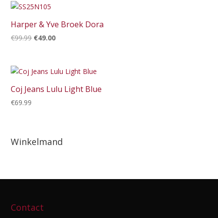
Harper & Yve Broek Dora
Oorspronkelijke
Huidige
€
99.99
€
49.00
prijs
prijs
was:
is:
€99.99.
€49.00.
Coj Jeans Lulu Light Blue
€
69.99
Winkelmand
Contact